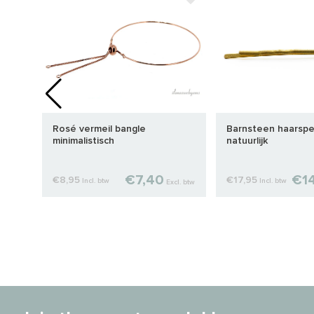
r
Rosé vermeil bangle
Barnsteen haarspe
minimalistisch
natuurlijk
€7,40
€1
€8,95
€17,95
Incl. btw
Incl. btw
cl. btw
Excl. btw