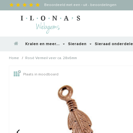
Beoordeeld met een
-
uit
-
beoordelingen
Kralen en meer...
Sieraden
Sieraad onderdel
/
Home
Rosé Vermeil veer ca. 28x6mm
Wellicht zijn deze producten
Plaats in moodboard