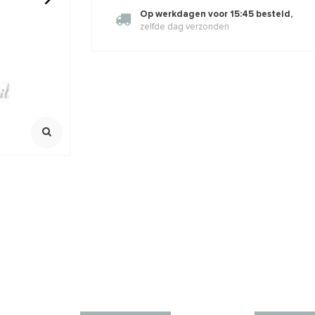
Op werkdagen voor 15:45 besteld,
zelfde dag verzonden
veren creolen
14/20 Gold Filled bakslotje ca.
1 paar Sterl
8mm
20mm
Ca. 20mm
925/ 1e zilver
,62
€23,10
€27,95
€3,95
Klik voor staff
Incl. btw
Incl. bt
Excl. btw
Excl. btw