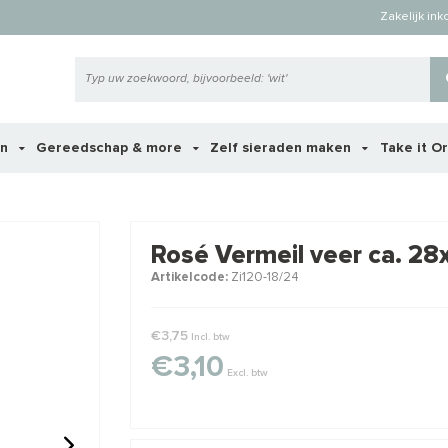
Zakelijk in
en
Gereedschap & more
Zelf sieraden maken
Take it O
 ook interessant voor je?
Rosé Vermeil veer ca. 2
Artikelcode:
Zi120-18/24
STAFFELKO
€3,75
Incl. btw
€3,10
Excl. btw