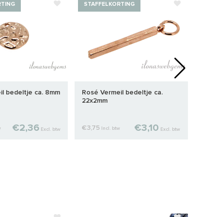
RTING
STAFFELKORTING
l bedeltje ca. 8mm
Rosé Vermeil bedeltje ca.
Verm
22x2mm
14x
€2,36
€3,10
€3,75
€2,5
w
Incl. btw
Excl. btw
Excl. btw