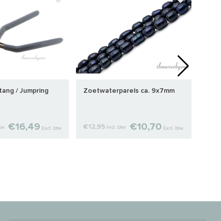
tang / Jumpring
Zoetwaterparels ca. 9x7mm
Rosé
1.50
€16,49
€10,70
€12,95
€7,6
btw
Incl. btw
Excl. btw
Excl. btw