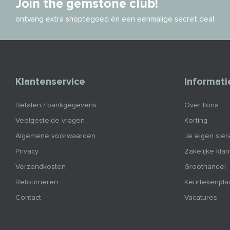
Join the gemstone club!
ontvang extra shoptegoed én een eenmalige secret deal
Klantenservice
Informati
Betalen / bankgegevens
Over Ilona
Veelgestelde vragen
Korting
Algemene voorwaarden
Je eigen sier
Privacy
Zakelijke kla
Verzendkosten
Groothandel
Retourneren
Keurtekenpla
Contact
Vacatures