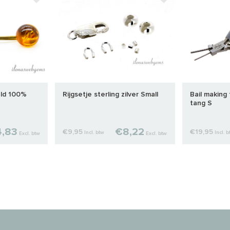
ld 100%
Rijgsetje sterling zilver Small
Bail making 
tang S
4,83
€8,22
€9,95
€19,95
Incl. btw
Incl. 
Excl. btw
Excl. btw