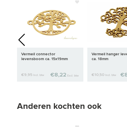
e ca.
Vermeil connector
Vermeil hanger le
levensboom ca. 15x19mm
ca. 18mm
€8,22
€8
€9,95
€10,50
Incl. btw
Incl. btw
cl. btw
Excl. btw
Anderen kochten ook