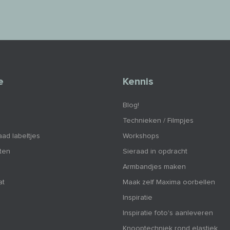
e
Kennis
Blog!
Technieken / Filmpjes
aad labeltjes
Workshops
nten
Sieraad in opdracht
Armbandjes maken
at
Maak zelf Maxima oorbellen
Inspiratie
Inspiratie foto's aanleveren
Knooptechniek rond elastiek