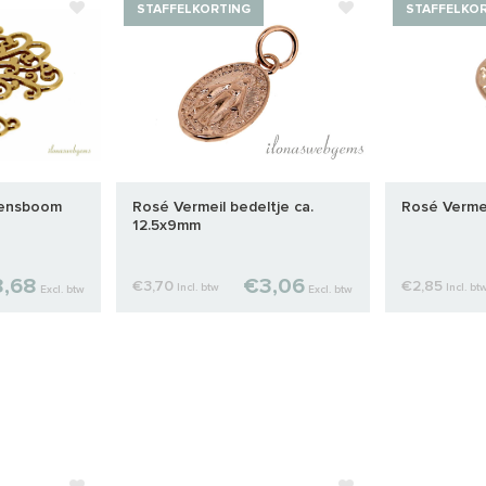
STAFFELKORTING
STAFFELKO
vensboom
Rosé Vermeil bedeltje ca.
Rosé Vermei
12.5x9mm
,68
€3,06
€3,70
€2,85
Incl. btw
Incl. bt
Excl. btw
Excl. btw