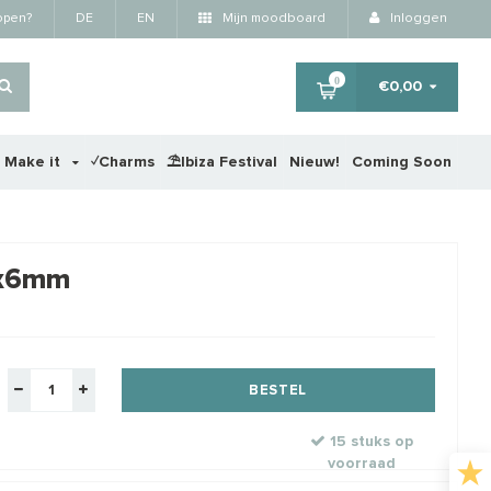
kopen?
DE
EN
Mijn moodboard
Inloggen
0
€0,00
r Make it
✓Charms
⛱️Ibiza Festival
Nieuw!
Coming Soon
×
8x6mm
RTING
STA
BESTEL
15 stuks op
voorraad