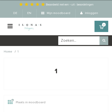
Beoordeeld met een
-
uit
-
beoordelingen
DE
EN
Mijn moodboard
Inloggen
0
/
Home
1
Wellicht zijn deze
×
producten ook interessant
1
voor je?
STAFFELKORTING
Plaats in moodboard