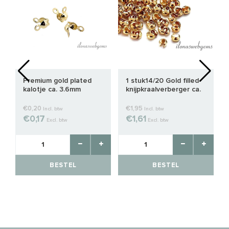
Premium gold plated
1 stuk14/20 Gold filled
kalotje ca. 3.6mm
knijpkraalverberger ca.
3mm
€0,20
€1,95
Incl. btw
Incl. btw
€0,17
€1,61
Excl. btw
Excl. btw
BESTEL
BESTEL