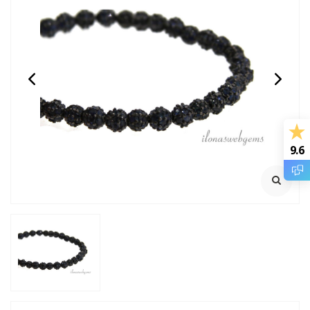
14/20 Gold filled kralen
14/20 Gold filled
rond van: 2 t/m 12mm
knijpkraaltjes buis ca.
2x2mm
Rijggat ca. 1.2mm
Klik voor staffelkorting
9.6
€0,28
€0,95
Incl. btw
Incl. btw
€0,23
€0,79
Excl. btw
Excl. btw
BESTEL
BESTEL