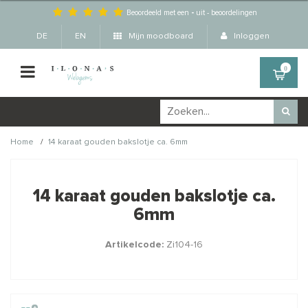
Beoordeeld met een
-
uit
-
beoordelingen
DE
EN
Mijn moodboard
Inloggen
0
/
Home
14 karaat gouden bakslotje ca. 6mm
Wellicht zijn deze
×
producten ook interessant
14 karaat gouden bakslotje ca.
voor je?
6mm
Artikelcode:
Zi104-16
STAFFELKORTING