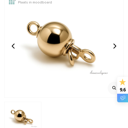
Plaats in moodboard
1 stuk 14 karaat gouden
1 stuk 14/20 Gold filled
knijpkraalverberger ca.
kralenkapje ca. 4mm
3mm
Mooi sluitend
ca.4mm
Klik voor staffelkorting
€14,95
€0,98
Incl. btw
Incl. btw
€12,36
€0,81
Excl. btw
Excl. btw
9.6
BESTEL
BESTEL