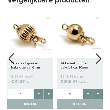
Vergelijkbare producten
14 karaat gouden
14 karaat gouden
bakslotje ca. 6mm
bakslot ca. 10mm
€135,00
€249,95
Incl. btw
Incl. btw
€111,57
€206,57
Excl. btw
Excl. btw
BESTEL
BESTEL