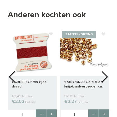
Anderen kochten ook
STAFFELKORTING
GARNET: Griffin zijde
1 stuk 14/20 Gold filled
draad
knijpkraalverberger ca.
4mm
€2,45
€2,75
Incl. btw
Incl. btw
€2,02
€2,27
Excl. btw
Excl. btw