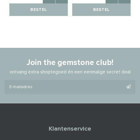
BESTEL
BESTEL
Join the gemstone club!
ontvang extra shoptegoed én een eenmalige secret deal
Klantenservice