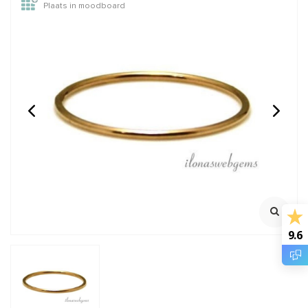
Plaats in moodboard
Vermeil hangertje met
14/20 Gold filled
Amethist
gesloten oog/ring ca.
22x1.5mm
Ca. 14.5x8x4.5mm
Binnenmaat 17.5mm
Dubbel
€6,95
€14,95
Incl. btw
Incl. btw
€5,74
€12,36
Excl. btw
Excl. btw
9.6
BESTEL
BESTEL