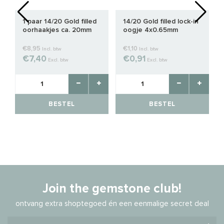
1 paar 14/20 Gold filled
14/20 Gold filled lock-in
oorhaakjes ca. 20mm
oogje 4x0.65mm
€8,95
€1,10
Incl. btw
Incl. btw
€7,40
€0,91
Excl. btw
Excl. btw
BESTEL
BESTEL
Join the gemstone club!
ontvang extra shoptegoed én een eenmalige secret deal