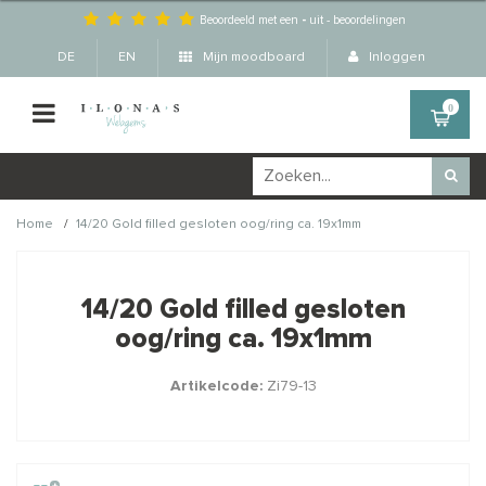
Beoordeeld met een
-
uit
-
beoordelingen
DE
EN
Mijn moodboard
Inloggen
0
/
Home
14/20 Gold filled gesloten oog/ring ca. 19x1mm
Wellicht zijn deze
×
producten ook interessant
14/20 Gold filled gesloten
voor je?
oog/ring ca. 19x1mm
Artikelcode:
Zi79-13