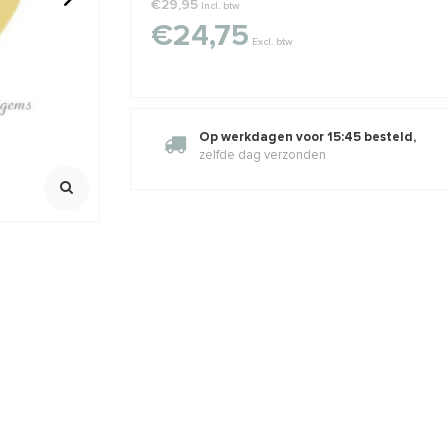
€29,95
Incl. btw
€24,75
Excl. btw
aaltje ca.
14 karaat gouden rondel ca.
14 karaat g
2.7x1mm
6x3.3mm
Klik voor staffelkorting
Rijggat ca. 1
,74
€3,60
€4,35
€21,95
Incl. btw
Incl. b
Excl. btw
Excl. btw
Op werkdagen voor 15:45 besteld,
zelfde dag verzonden