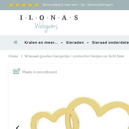
Beoordeeld met een
-
uit
-
beoordelingen
Kralen en meer...
Sieraden
Sieraad onderdel
/
Home
14 karaat gouden hangertje / connector Hartjes ca. 6x10.5mm
Wellicht zijn deze producten
Plaats in moodboard
STAFFELKORTING