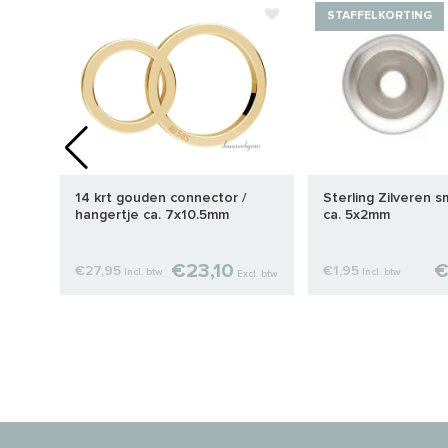
STAFFELKORTING
ltje
14 krt gouden connector /
Sterling Zilveren 
hangertje ca. 7x10.5mm
ca. 5x2mm
€23,10
€
€27,95
€1,95
Incl. btw
Incl. btw
cl. btw
Excl. btw