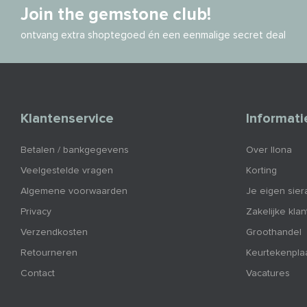
Join the gemstone club!
ontvang extra shoptegoed én een eenmalige secret deal
Klantenservice
Informati
Betalen / bankgegevens
Over Ilona
Veelgestelde vragen
Korting
Algemene voorwaarden
Je eigen sier
Privacy
Zakelijke kla
Verzendkosten
Groothandel
Retourneren
Keurtekenpla
Contact
Vacatures