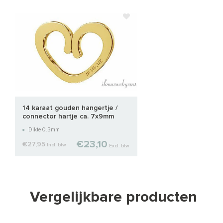
14 karaat gouden hangertje /
connector hartje ca. 7x9mm
Dikte 0.3mm
€23,10
€27,95
Incl. btw
Excl. btw
Vergelijkbare producten