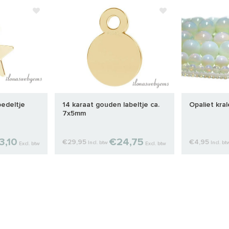
edeltje
14 karaat gouden labeltje ca.
Opaliet kra
7x5mm
3,10
€24,75
€29,95
€4,95
Incl. btw
Incl. bt
Excl. btw
Excl. btw