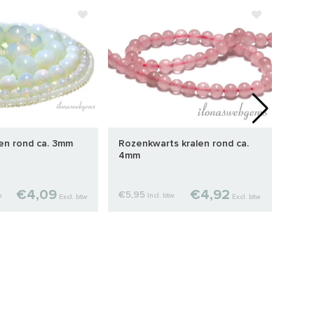
len rond ca. 3mm
Rozenkwarts kralen rond ca.
Verm
4mm
warm
€4,09
€4,92
€5,95
€9,
w
Incl. btw
Excl. btw
Excl. btw