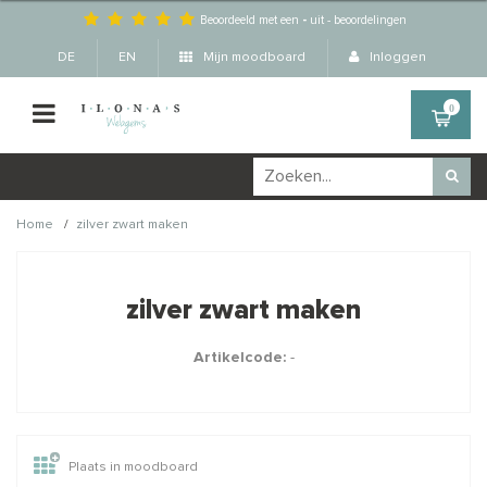
Beoordeeld met een
-
uit
-
beoordelingen
DE
EN
Mijn moodboard
Inloggen
0
/
Home
zilver zwart maken
Wellicht zijn deze
×
producten ook interessant
zilver zwart maken
voor je?
Artikelcode:
-
STAFFELKORTING
Plaats in moodboard