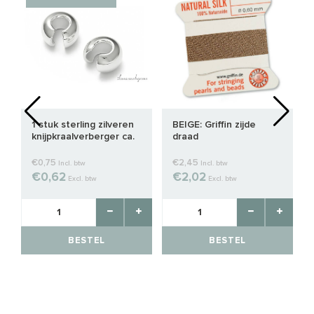
1 stuk sterling zilveren
BEIGE: Griffin zijde
knijpkraalverberger ca.
draad
3mm
€0,75
€2,45
Incl. btw
Incl. btw
€0,62
€2,02
Excl. btw
Excl. btw
BESTEL
BESTEL