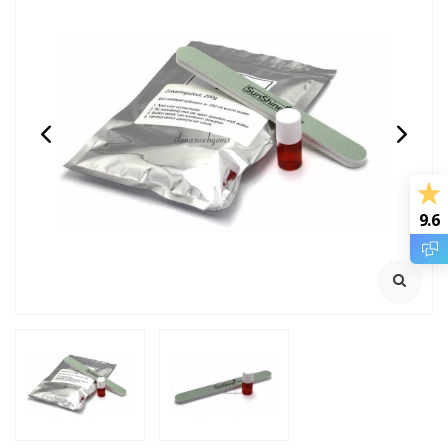
14/20 Gold filled
GARNET: Griffin zijde
knijpkraaltjes buis ca.
draad
2x2mm
Rijggat ca. 1.2mm
2 meter met naald
Klik voor staffelkorting
9.6
€0,95
€2,45
Incl. btw
Incl. btw
€0,79
€2,02
Excl. btw
Excl. btw
BESTEL
BESTEL