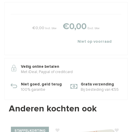
€0,00
€0,00
Incl. btw
Excl. btw
Niet op voorraad
Veilig online betalen
Met iDeal, Paypal of creditcard
Niet goed, geld terug
Gratis verzending
100% garantie
Bij besteding van €55
Anderen kochten ook
STAFFELKORTING