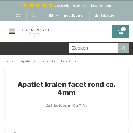
Beoordeeld met een
-
uit
-
beoordelingen
DE
EN
Mijn moodboard
Inloggen
0
/
Home
Apatiet kralen facet rond ca. 4mm
Wellicht zijn deze
×
producten ook interessant
Apatiet kralen facet rond ca.
voor je?
4mm
Artikelcode:
Kar7-6a