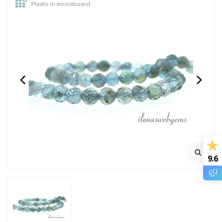
Plaats in moodboard
Azuriet kralen facet
Apatiet kralen facet
rond ca. 3mm
rond ca. 8mm
100% Natuurlijk
Streng ca. 38cm
Rijggat ca. 0.6mm
€12,95
€20,95
Incl. btw
Incl. btw
€10,70
€17,31
Excl. btw
Excl. btw
9.6
BESTEL
BESTEL