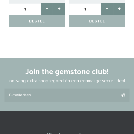
BESTEL
BESTEL
Join the gemstone club!
ontvang extra shoptegoed én een eenmalige secret deal