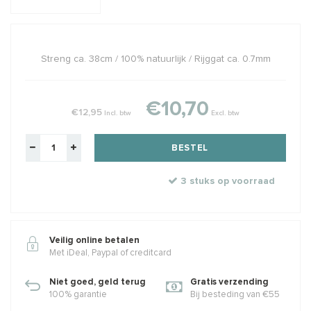
Streng ca. 38cm / 100% natuurlijk / Rijggat ca. 0.7mm
€10,70
€12,95
Incl. btw
Excl. btw
BESTEL
3 stuks op voorraad
Veilig online betalen
Met iDeal, Paypal of creditcard
Niet goed, geld terug
Gratis verzending
100% garantie
Bij besteding van €55