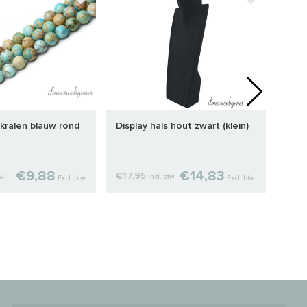
kralen blauw rond
Display hals hout zwart (klein)
1cm 
van:
€9,88
€14,83
€17,95
€0,
tw
Incl. btw
Excl. btw
Excl. btw