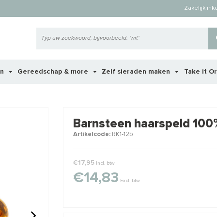
Zakelijk in
en
Gereedschap & more
Zelf sieraden maken
Take it O
 ook interessant voor je?
Barnsteen haarspeld 100%
Artikelcode:
RK1-12b
€17,95
Incl. btw
€14,83
Excl. btw