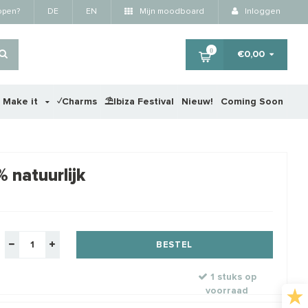
kopen?
DE
EN
Mijn moodboard
Inloggen
0
€0,00
r Make it
✓Charms
⛱️Ibiza Festival
Nieuw!
Coming Soon
×
 natuurlijk
BESTEL
1 stuks op
voorraad