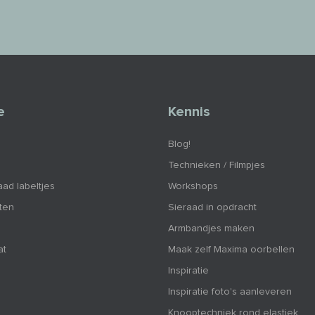
e
Kennis
Blog!
Technieken / Filmpjes
aad labeltjes
Workshops
nten
Sieraad in opdracht
Armbandjes maken
at
Maak zelf Maxima oorbellen
Inspiratie
Inspiratie foto's aanleveren
Knooptechniek rond elastiek