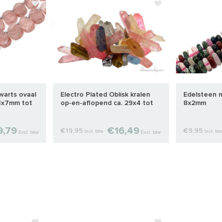
warts ovaal
Electro Plated Oblisk kralen
Edelsteen mi
11x7mm tot
op-en-aflopend ca. 29x4 tot
8x2mm
10x8mm
9,79
€16,49
€19,95
€9,95
Incl. btw
Incl. bt
Excl. btw
Excl. btw