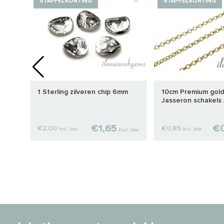
STAFFELKORTING
STAFFELKORTING
1 Sterling zilveren chip 6mm
10cm Premium gold
Jasseron schakels /
2mm
€1,65
€0
€2,00
€0,85
Incl. btw
Incl. btw
cl. btw
Excl. btw