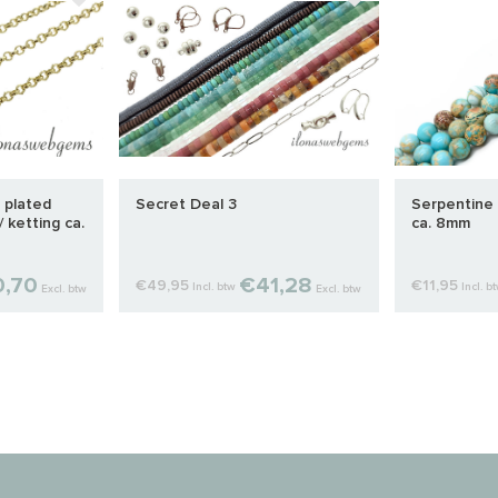
 plated
Secret Deal 3
Serpentine 
 ketting ca.
ca. 8mm
,70
€41,28
€49,95
€11,95
Incl. btw
Incl. b
Excl. btw
Excl. btw