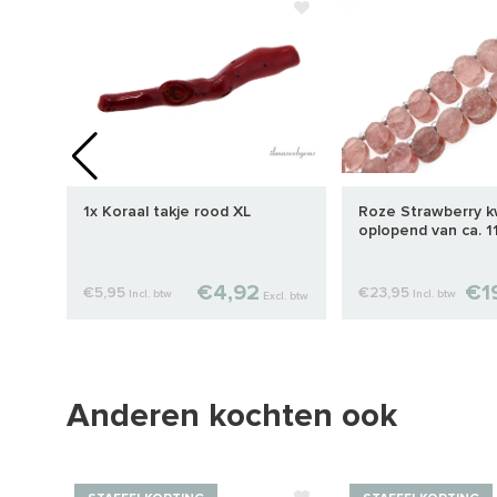
uw
1x Koraal takje rood XL
Roze Strawberry k
oplopend van ca. 
12x10mm
€4,92
€1
€5,95
€23,95
Incl. btw
Incl. btw
cl. btw
Excl. btw
Anderen kochten ook