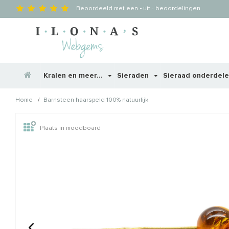
Beoordeeld met een
-
uit
-
beoordelingen
Kralen en meer...
Sieraden
Sieraad onderdel
/
Home
Barnsteen haarspeld 100% natuurlijk
Wellicht zijn deze producten
Plaats in moodboard