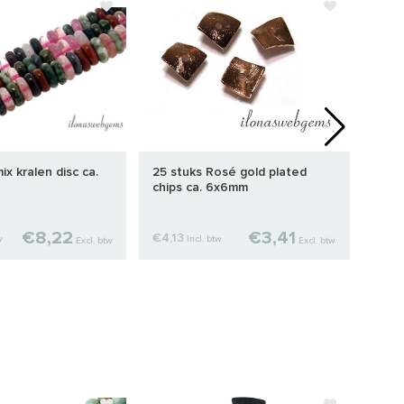
x kralen disc ca.
25 stuks Rosé gold plated
Jade
chips ca. 6x6mm
€8,22
€3,41
€4,13
€29
w
Incl. btw
Excl. btw
Excl. btw