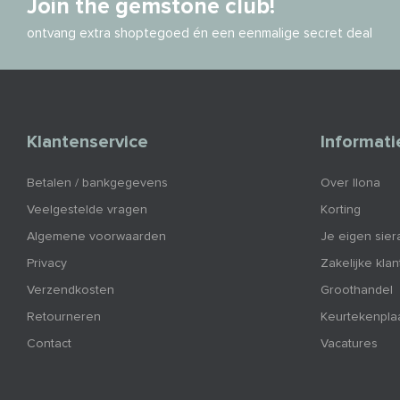
Join the gemstone club!
ontvang extra shoptegoed én een eenmalige secret deal
Klantenservice
Informati
Betalen / bankgegevens
Over Ilona
Veelgestelde vragen
Korting
Algemene voorwaarden
Je eigen sier
Privacy
Zakelijke kla
Verzendkosten
Groothandel
Retourneren
Keurtekenpla
Contact
Vacatures