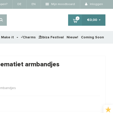
kopen?
DE
EN
Mijn moodboard
Inloggen
0
€0,00
r Make it
✓Charms
⛱️Ibiza Festival
Nieuw!
Coming Soon
×
 Hematiet armbandjes
STAFFELKORTING
rmbandjes