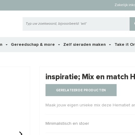
Zakelijk in
en
Gereedschap & more
Zelf sieraden maken
Take it O
 ook interessant voor je?
inspiratie; Mix en match
GERELATEERDE PRODUCTEN
STAFFELKORTING
Maak jouw eigen unieke mix deze Hematiet a
Minimalistisch en stoer