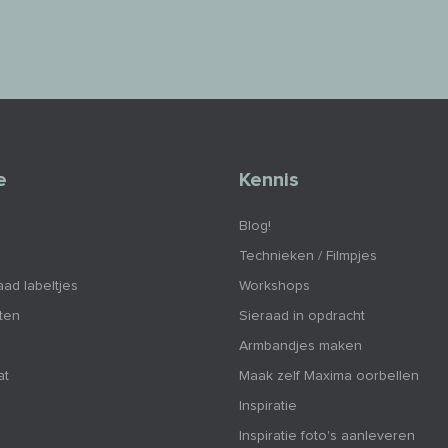
e
Kennis
Blog!
Technieken / Filmpjes
aad labeltjes
Workshops
nten
Sieraad in opdracht
Armbandjes maken
at
Maak zelf Maxima oorbellen
Inspiratie
Inspiratie foto's aanleveren