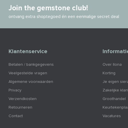
Join the gemstone club!
ontvang extra shoptegoed én een eenmalige secret deal
Klantenservice
Informati
Betalen / bankgegevens
Over Ilona
Veelgestelde vragen
Korting
Algemene voorwaarden
Je eigen sier
Privacy
Zakelijke kla
Verzendkosten
Groothandel
Retourneren
Keurtekenpla
Contact
Vacatures