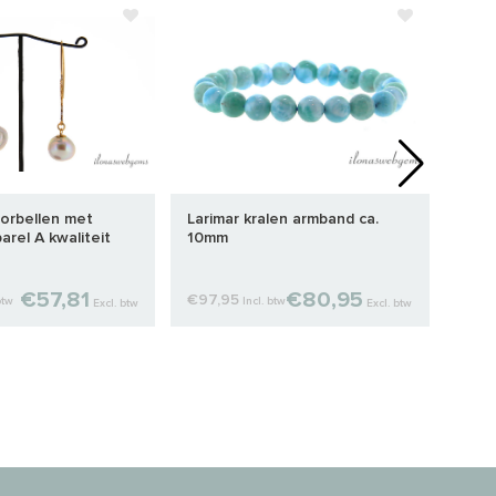
oorbellen met
Larimar kralen armband ca.
14/2
rel A kwaliteit
10mm
Edel
€57,81
€80,95
€97,95
€49
btw
Incl. btw
Excl. btw
Excl. btw