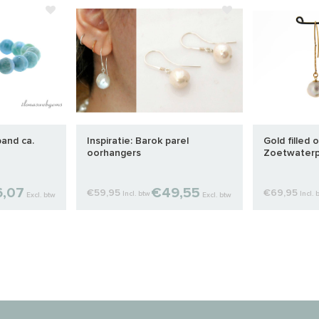
band ca.
Inspiratie: Barok parel
Gold filled 
oorhangers
Zoetwaterpa
,07
€49,55
€59,95
€69,95
Incl. btw
Incl. 
Excl. btw
Excl. btw