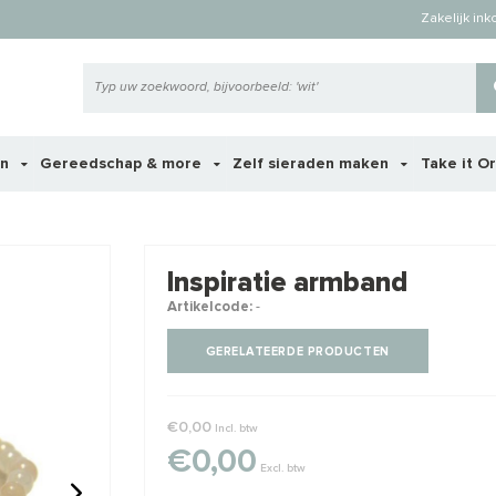
Zakelijk in
en
Gereedschap & more
Zelf sieraden maken
Take it O
 ook interessant voor je?
Inspiratie armband
Artikelcode:
-
GERELATEERDE PRODUCTEN
€0,00
Incl. btw
€0,00
Excl. btw