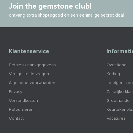
Join the gemstone club!
ontvang extra shoptegoed én een eenmalige secret deal
Klantenservice
Informati
Betalen / bankgegevens
Over Ilona
Veelgestelde vragen
Korting
Algemene voorwaarden
Je eigen sier
Privacy
Zakelijke kla
Verzendkosten
Groothandel
Retourneren
Keurtekenpla
Contact
Vacatures