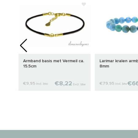
.
Armband basis met Vermeil ca.
Larimar kralen arm
15.5cm
8mm
€8,22
€66
€9,95
€79,95
Incl. btw
Incl. btw
cl. btw
Excl. btw