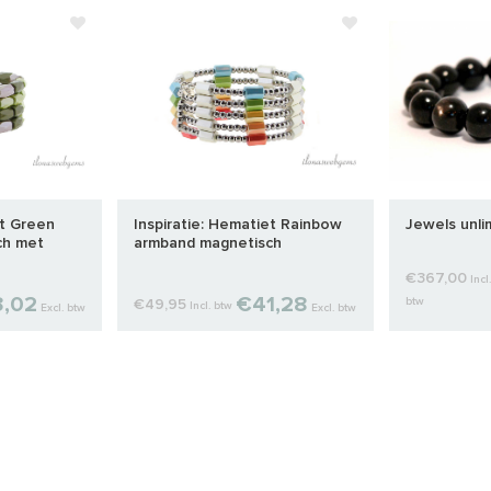
et Green
Inspiratie: Hematiet Rainbow
Jewels unlim
ch met
armband magnetisch
e
€367,00
Incl.
,02
€41,28
btw
€49,95
Incl. btw
Excl. btw
Excl. btw