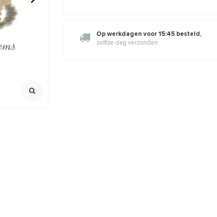
oot)
Larimar kralen armband ca.
Sterling zil
7mm
Op werkdagen voor 15:45 besteld,
zelfde dag verzonden
100% Natuurlijk
925/1e gehalte
Maat armband ca. 17cm
Dikte 7mm
,44
€57,81
€69,95
€11,50
Incl. btw
Incl. b
Excl. btw
Excl. btw