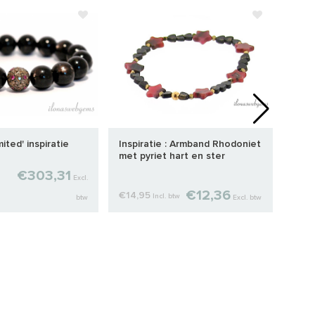
ited' inspiratie
Inspiratie : Armband Rhodoniet
Inspi
met pyriet hart en ster
met 
€303,31
Excl.
€12,36
€14,95
€39
Incl. btw
btw
Excl. btw