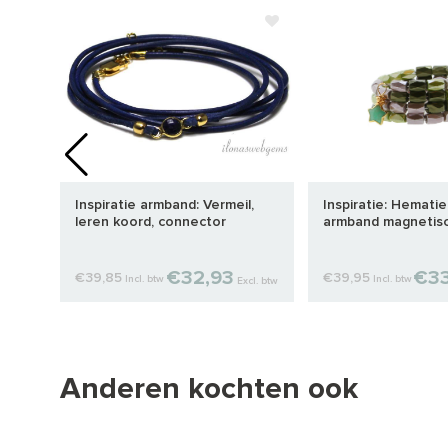
Inspiratie armband: Vermeil,
Inspiratie: Hemati
leren koord, connector
armband magnetis
Amazoniet bedeltj
€32,93
€33
€39,85
€39,95
Incl. btw
Incl. btw
cl. btw
Excl. btw
Anderen kochten ook