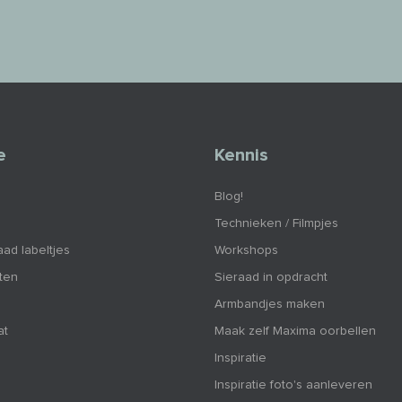
e
Kennis
Blog!
Technieken / Filmpjes
aad labeltjes
Workshops
nten
Sieraad in opdracht
Armbandjes maken
at
Maak zelf Maxima oorbellen
Inspiratie
Inspiratie foto's aanleveren