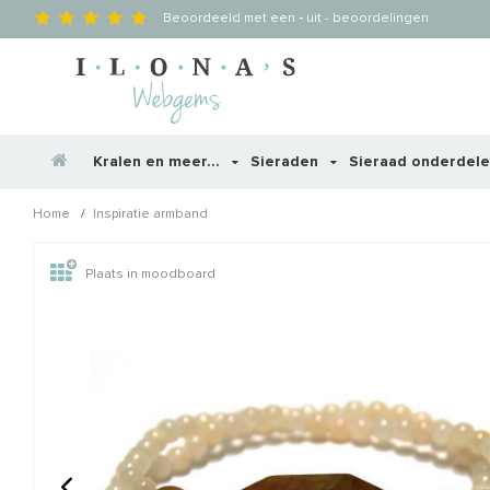
Beoordeeld met een
-
uit
-
beoordelingen
Kralen en meer...
Sieraden
Sieraad onderdel
/
Home
Inspiratie armband
Wellicht zijn deze producten
Plaats in moodboard