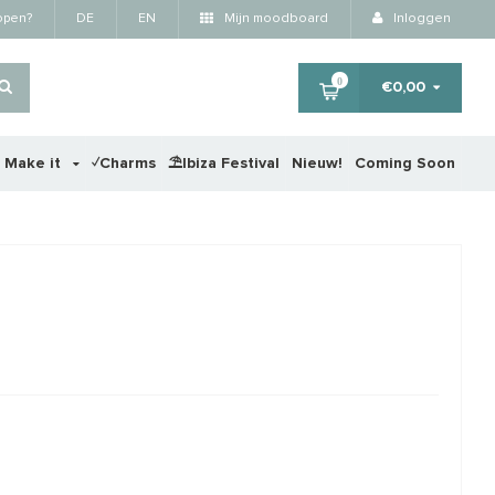
kopen?
DE
EN
Mijn moodboard
Inloggen
0
€0,00
r Make it
✓Charms
⛱️Ibiza Festival
Nieuw!
Coming Soon
×
STAFFELKORTING