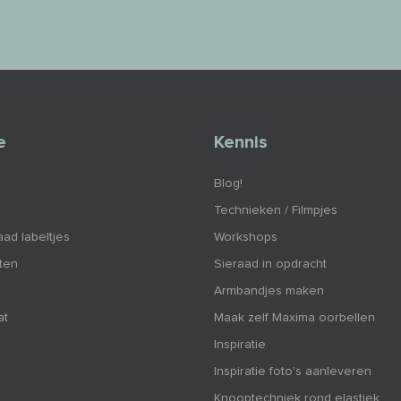
e
Kennis
Blog!
Technieken / Filmpjes
aad labeltjes
Workshops
nten
Sieraad in opdracht
Armbandjes maken
at
Maak zelf Maxima oorbellen
Inspiratie
Inspiratie foto's aanleveren
Knooptechniek rond elastiek