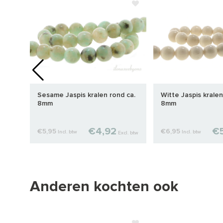
Sesame Jaspis kralen rond ca.
Witte Jaspis kralen
8mm
8mm
€4,92
€5
€5,95
€6,95
Incl. btw
Incl. btw
cl. btw
Excl. btw
Anderen kochten ook