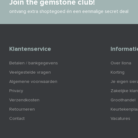
Join the gemstone club!
ontvang extra shoptegoed én een eenmalige secret deal
Klantenservice
Informati
Betalen / bankgegevens
Over Ilona
Veelgestelde vragen
Korting
Algemene voorwaarden
Je eigen sier
Privacy
Zakelijke kla
Verzendkosten
Groothandel
Retourneren
Keurtekenpla
Contact
Vacatures