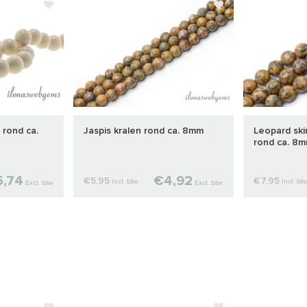
 rond ca.
Jaspis kralen rond ca. 8mm
Leopard ski
rond ca. 8
,74
€4,92
€5,95
€7,95
Incl. btw
Incl. bt
Excl. btw
Excl. btw