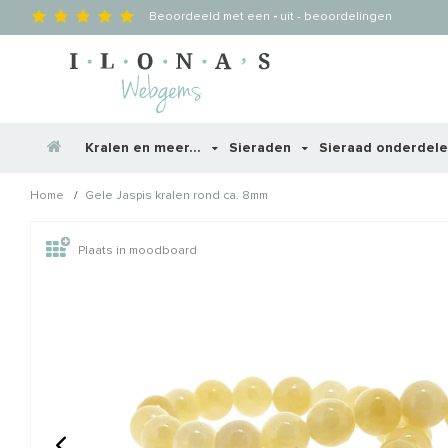
Beoordeeld met een
-
uit
-
beoordelingen
Kralen en meer...
Sieraden
Sieraad onderdel
/
Home
Gele Jaspis kralen rond ca. 8mm
Wellicht zijn deze producten
Plaats in moodboard