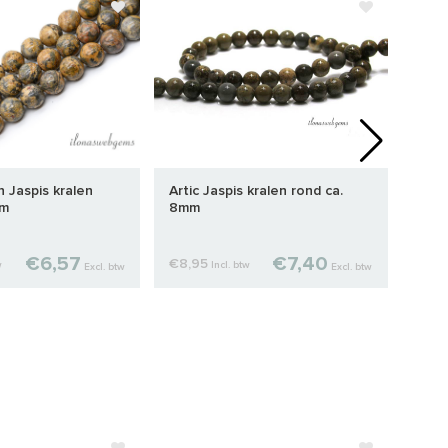
n Jaspis kralen
Artic Jaspis kralen rond ca.
Jasp
mm
8mm
€6,57
€7,40
€8,95
€4,
w
Incl. btw
Excl. btw
Excl. btw