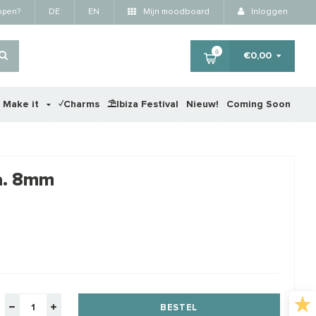
kopen?
DE
EN
Mijn moodboard
Inloggen
0
€0,00
r Make it
✓Charms
⛱️Ibiza Festival
Nieuw!
Coming Soon
×
ca. 8mm
BESTEL