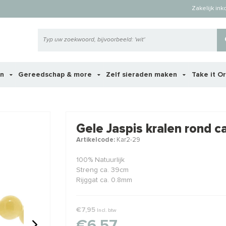
Zakelijk in
en
Gereedschap & more
Zelf sieraden maken
Take it O
 ook interessant voor je?
Gele Jaspis kralen rond 
Artikelcode:
Kar2-29
STAFFELKORTING
100% Natuurlijk
Streng ca. 39cm
Rijggat ca. 0.8mm
€7,95
Incl. btw
€6,57