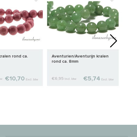
ralen rond ca.
Aventurien/Aventurijn kralen
Tijg
rond ca. 8mm
€10,70
€5,74
€6,95
€8,3
tw
Incl. btw
Excl. btw
Excl. btw