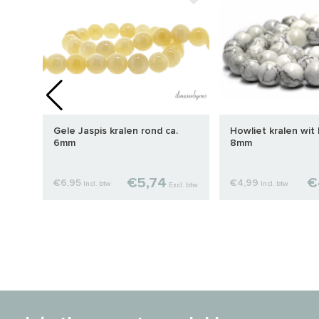
8mm
Gele Jaspis kralen rond ca.
Howliet kralen wit
6mm
8mm
€5,74
€
€6,95
€4,99
Incl. btw
Incl. btw
cl. btw
Excl. btw