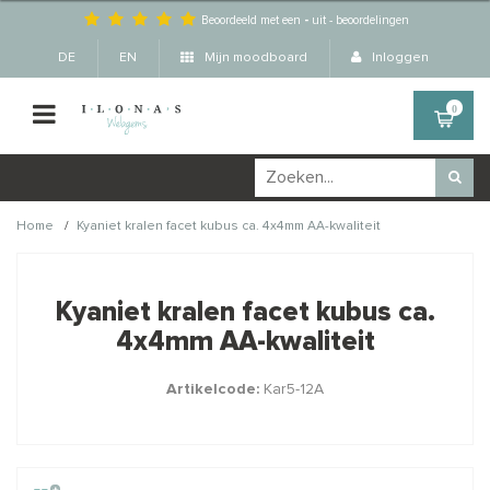
Beoordeeld met een
-
uit
-
beoordelingen
DE
EN
Mijn moodboard
Inloggen
0
/
Home
Kyaniet kralen facet kubus ca. 4x4mm AA-kwaliteit
Wellicht zijn deze
×
producten ook interessant
Kyaniet kralen facet kubus ca.
voor je?
4x4mm AA-kwaliteit
Artikelcode:
Kar5-12A