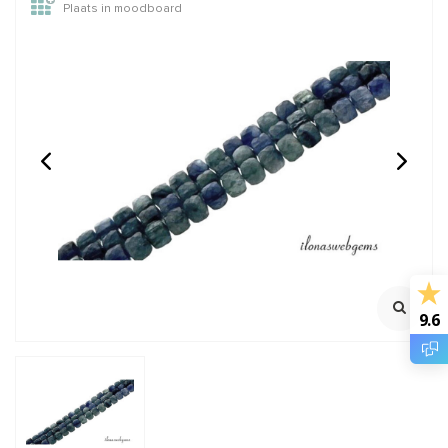
Plaats in moodboard
Azuriet kralen facet
Apatiet kralen facet
rond ca. 3mm
rond ca. 8mm
100% Natuurlijk
Streng ca. 38cm
Rijggat ca. 0.6mm
€12,95
€20,95
Incl. btw
Incl. btw
€10,70
€17,31
Excl. btw
Excl. btw
9.6
BESTEL
BESTEL