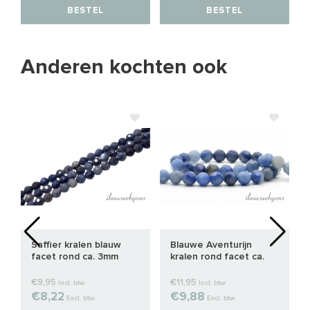
BESTEL
BESTEL
Anderen kochten ook
Saffier kralen blauw
Blauwe Aventurijn
facet rond ca. 3mm
kralen rond facet ca.
8mm
€9,95
€11,95
Incl. btw
Incl. btw
€8,22
€9,88
Excl. btw
Excl. btw