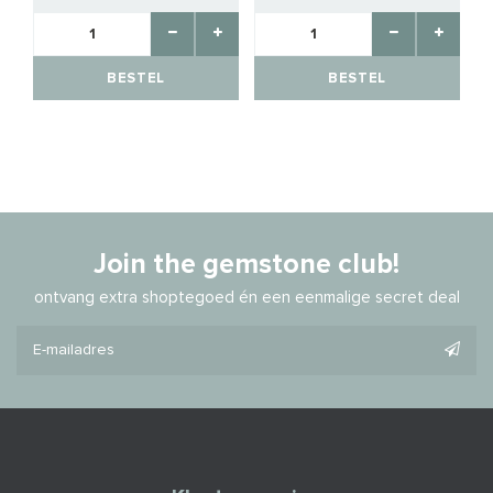
BESTEL
BESTEL
Join the gemstone club!
ontvang extra shoptegoed én een eenmalige secret deal