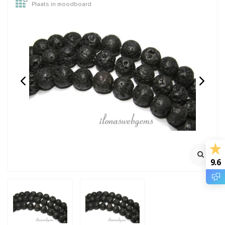
Plaats in moodboard
Onyx kralen rond ca.
Lavasteen kralen
3mm
goudkleur rond ca.
12mm
100% Natuurlijk
Streng ca. 39cm
Streng ca. 39cm
Rijggat ca. 1.0mm
€4,95
€8,95
Incl. btw
Incl. btw
€4,09
€7,40
Excl. btw
Excl. btw
9.6
BESTEL
BESTEL