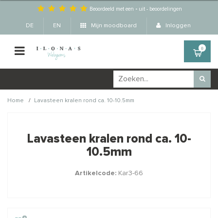
Beoordeeld met een
-
uit
-
beoordelingen
DE
EN
Mijn moodboard
Inloggen
0
/
Home
Lavasteen kralen rond ca. 10-10.5mm
Wellicht zijn deze
×
producten ook interessant
Lavasteen kralen rond ca. 10-
voor je?
10.5mm
Artikelcode:
Kar3-66