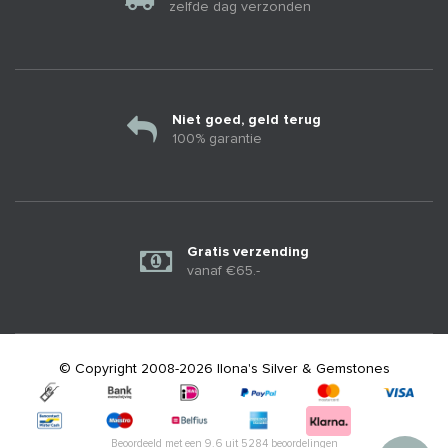
zelfde dag verzonden
Niet goed, geld terug
100% garantie
Gratis verzending
vanaf €65.-
© Copyright 2008-2026 Ilona's Silver & Gemstones
Beoordeeld met een
9.6
uit
5284
beoordelingen