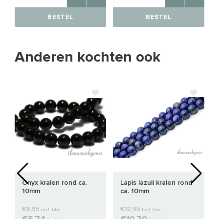
BESTEL
BESTEL
Anderen kochten ook
Onyx kralen rond ca.
Lapis lazuli kralen rond
10mm
ca. 10mm
€6,95
€12,95
Incl. btw
Incl. btw