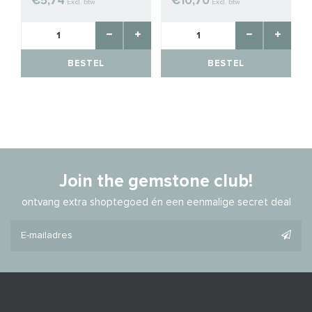
€5,74
€10,70
Excl. btw
Excl. btw
BESTEL
BESTEL
Join the gemstone club!
ontvang extra shoptegoed én een eenmalige secret deal