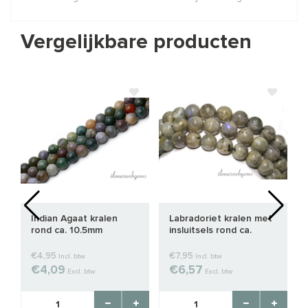
Vergelijkbare producten
Indian Agaat kralen
Labradoriet kralen met
rond ca. 10.5mm
insluitsels rond ca.
10mm
€4,95
€7,95
Incl. btw
Incl. btw
€4,09
€6,57
Excl. btw
Excl. btw