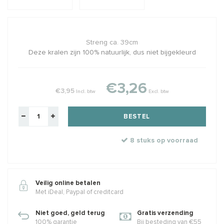
Streng ca. 39cm
Deze kralen zijn 100% natuurlijk, dus niet bijgekleurd
€3,26
€3,95
Incl. btw
Excl. btw
BESTEL
8 stuks op voorraad
Veilig online betalen
Met iDeal, Paypal of creditcard
Niet goed, geld terug
Gratis verzending
100% garantie
Bij besteding van €55